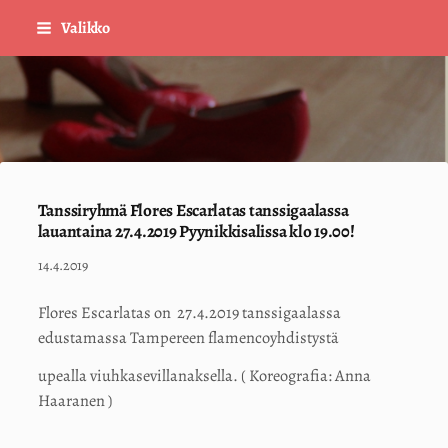
Siirry
Valikko
sivun
sisältöön
Sivuston etusivulle
Tanssiryhmä Flores Escarlatas tanssigaalassa
lauantaina 27.4.2019 Pyynikkisalissa klo 19.00!
14.4.2019
Flores Escarlatas on 27.4.2019 tanssigaalassa
edustamassa Tampereen flamencoyhdistystä
upealla viuhkasevillanaksella. ( Koreografia: Anna
Haaranen )