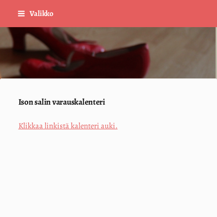
Siirry
Valikko
sivun
sisältöön
Sivuston etusivulle
Ison salin varauskalenteri
Klikkaa linkistä kalenteri auki.