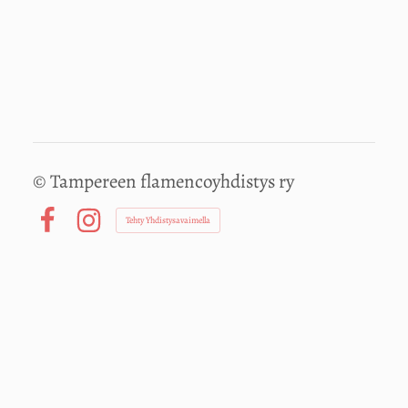
©
Tampereen flamencoyhdistys ry
Tehty Yhdistysavaimella
Facebook
Instagram