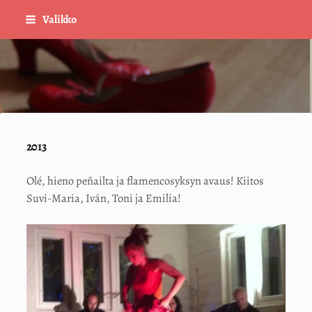
Siirry
Valikko
sivun
sisältöön
Sivuston etusivulle
2013
Olé, hieno peñailta ja flamencosyksyn avaus! Kiitos
Suvi-Maria, Iván, Toni ja Emilia!