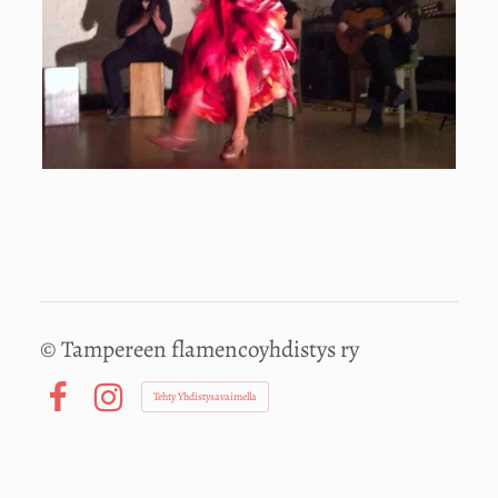
©
Tampereen flamencoyhdistys ry
Tehty Yhdistysavaimella
Facebook
Instagram