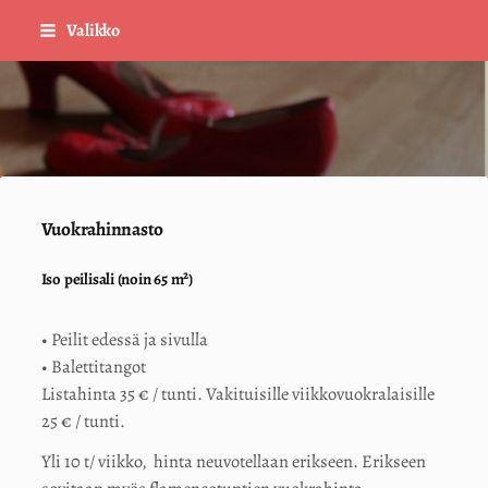
Siirry
Valikko
sivun
sisältöön
Sivuston etusivulle
Vuokrahinnasto
Iso peilisali (noin 65 m²)
• Peilit edessä ja sivulla
• Balettitangot
Listahinta 35 € / tunti. Vakituisille viikkovuokralaisille
25 € / tunti.
Yli 10 t/ viikko, hinta neuvotellaan erikseen. Erikseen