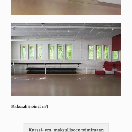
Pikkusali (noin 15 m²)
Kurssi- ym. maksulliseen toimintaan