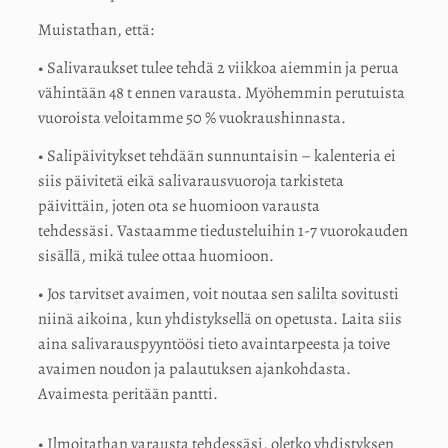
Muistathan, että:
• Salivaraukset tulee tehdä 2 viikkoa aiemmin ja perua
vähintään 48 t ennen varausta. Myöhemmin perutuista
vuoroista veloitamme 50 % vuokraushinnasta.
• Salipäivitykset tehdään sunnuntaisin – kalenteria ei
siis päivitetä eikä salivarausvuoroja tarkisteta
päivittäin, joten ota se huomioon varausta
tehdessäsi. Vastaamme tiedusteluihin 1-7 vuorokauden
sisällä, mikä tulee ottaa huomioon.
• Jos tarvitset avaimen, voit noutaa sen salilta sovitusti
niinä aikoina, kun yhdistyksellä on opetusta. Laita siis
aina salivarauspyyntöösi tieto avaintarpeesta ja toive
avaimen noudon ja palautuksen ajankohdasta.
Avaimesta peritään pantti.
• Ilmoitathan varausta tehdessäsi, oletko yhdistyksen