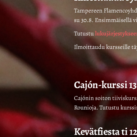
Tampereen Flamencoyhdist
su 30.8. Ensimmäisellä v
Tutustu
lukujärjestykse
Ilmoittaudu kursseille t
Cajón-kurssi 13
Cajónin soiton tiiviskurss
Rounioja. Tutustu kurssi
Kevätfiesta ti 12