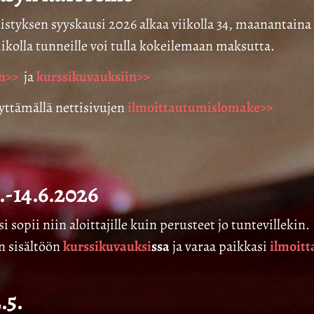
yksen syyskausi 2026 alkaa viikolla 34, maanantaina 1
iikolla tunneille voi tulla kokeilemaan maksutta.
en>>
ja
kurssikuvauksiin>>
äyttämällä nettisivujen
ilmoittautumislomake>>
.-14.6.2026
i sopii niin aloittajille kuin perusteet jo tuntevillekin
n sisältöön
kurssikuvauksi
ssa
ja varaa paikkasi
ilmoit
.5.