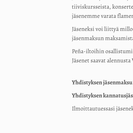
tiiviskursseista, konsert
jäsenemme varata flamenc
Jäseneksi voi liittyä mil
jäsenmaksun maksamist
Peña-iltoihin osallistu
Jäsenet saavat alennusta 
Yhdistyksen jäsenmaksu on 
Yhdistyksen kannatusjäse
Ilmoittautuessasi jäsen