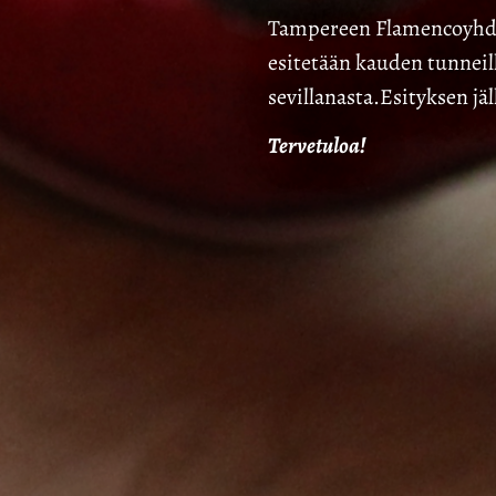
Tampereen Flamencoyhdisty
esitetään kauden tunneill
sevillanasta.Esityksen jä
Tervetuloa!