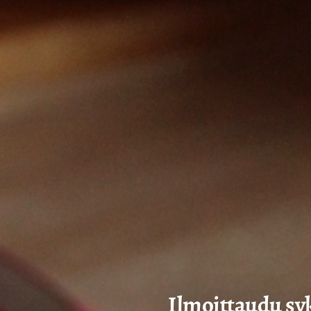
Siirry
sivun
sisältöön
Sivuston etusivulle
Ilmoittaudu syk