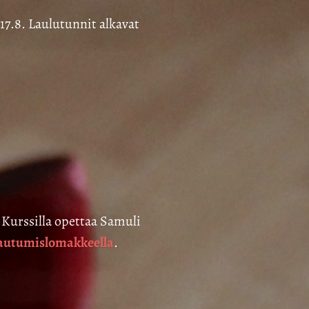
7.8. Laulutunnit alkavat
. Kurssilla opettaa Samuli
tautumislomakkeella
.