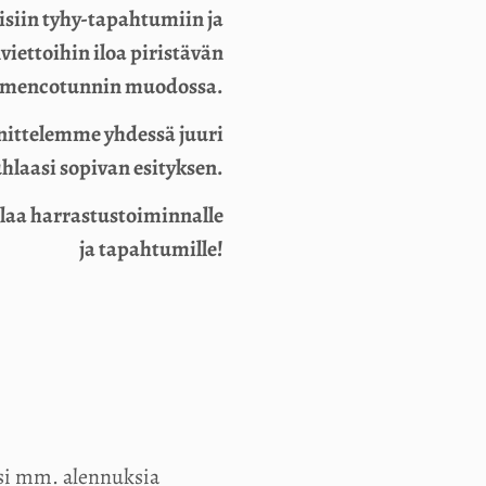
äisiin tyhy-tapahtumiin ja
viettoihin iloa piristävän
amencotunnin muodossa.
nnittelemme yhdessä juuri
uhlaasi sopivan esityksen.
tilaa harrastustoiminnalle
ja tapahtumille!
äksi mm. alennuksia