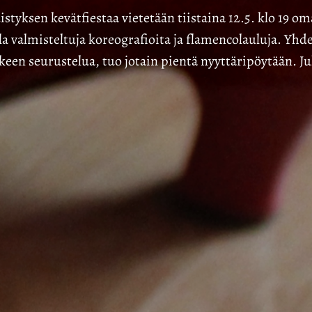
ksen kevätfiestaa vietetään tiistaina 12.5. klo 19 omall
a valmisteltuja koreografioita ja flamencolauluja. Yhd
lkeen seurustelua, tuo jotain pientä nyyttäripöytään. J