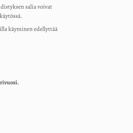
distyksen salia voivat
käytössä.
eilla käyminen edellyttää
erivuosi.