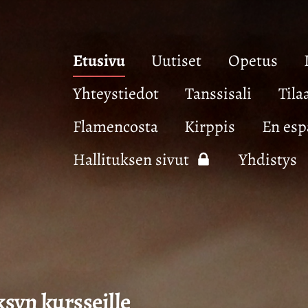
Etusivu
Uutiset
Opetus
Yhteystiedot
Tanssisali
Tila
Flamencosta
Kirppis
En esp
Hallituksen sivut
Yhdistys
syn kursseille