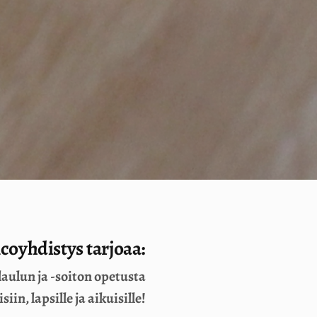
oyhdistys tarjoaa:
aulun ja -soiton opetusta
siin, lapsille ja aikuisille!