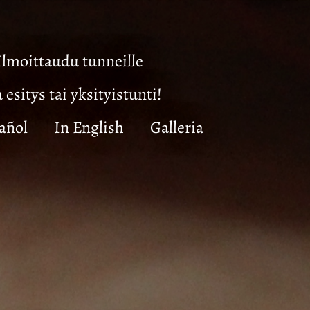
Ilmoittaudu tunneille
a esitys tai yksityistunti!
añol
In English
Galleria