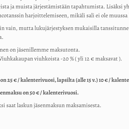
eista ja muista järjestämistään tapahtumista. Lisäksi yh
otanssin harjoittelemiseen, mikäli sali ei ole muussa 
loin vain, mutta lukujärjestyksen mukaisilla tanssitunn
a.
minen on jäsenillemme maksutonta.
Viuhkakaupan viuhkoista -20 % ( yli 12 € maksavat ).
25 € / kalenterivuosi, lapsilta (alle 15 v.) 10 € / kalent
nmaksu on 50 € / kalenterivuosi.
eksi saat laskun jäsenmaksun maksamisesta.