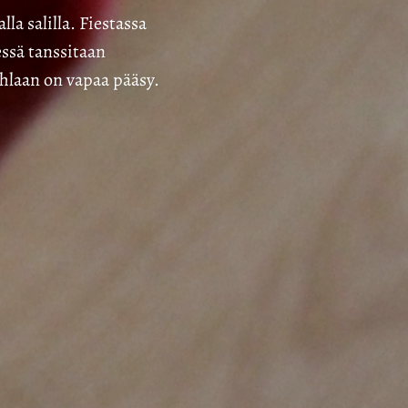
a salilla. Fiestassa
essä tanssitaan
uhlaan on vapaa pääsy.