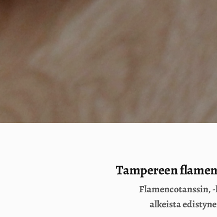
Tampereen flamenc
Flamencotanssin, -l
alkeista edistynei