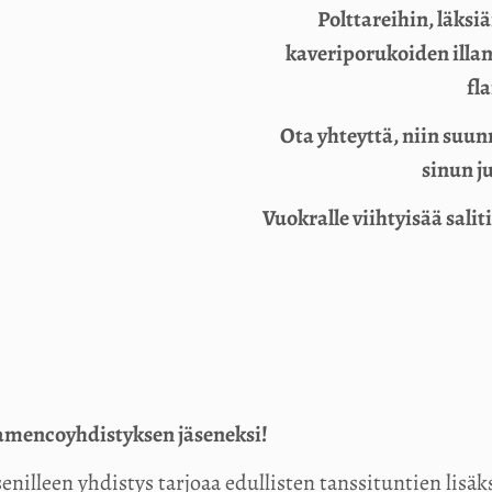
Polttareihin, läksi
kaveriporukoiden illan
fl
Ota yhteyttä, niin suu
sinun j
Vuokralle viihtyisää sali
amencoyhdistyksen jäseneksi!
senilleen yhdistys tarjoaa edullisten tanssituntien lis