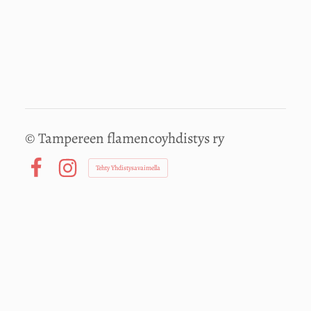
©
Tampereen flamencoyhdistys ry
Tehty Yhdistysavaimella
Facebook
Instagram