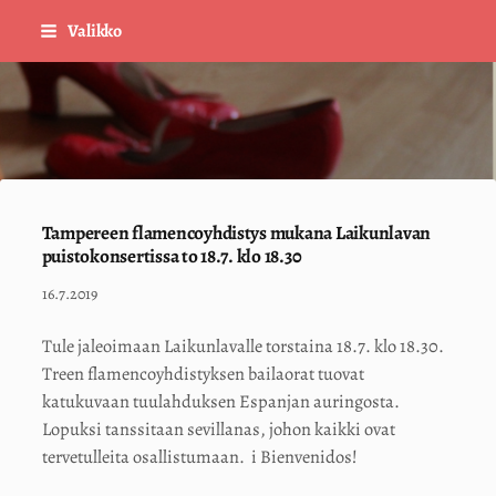
Siirry
Valikko
sivun
sisältöön
Sivuston etusivulle
Tampereen flamencoyhdistys mukana Laikunlavan
puistokonsertissa to 18.7. klo 18.30
16.7.2019
Tule jaleoimaan Laikunlavalle torstaina 18.7. klo 18.30.
Treen flamencoyhdistyksen bailaorat tuovat
katukuvaan tuulahduksen Espanjan auringosta.
Lopuksi tanssitaan sevillanas, johon kaikki ovat
tervetulleita osallistumaan. i Bienvenidos!