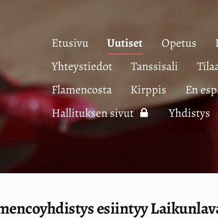
Etusivu
Uutiset
Opetus
Yhteystiedot
Tanssisali
Tila
Flamencosta
Kirppis
En esp
Hallituksen sivut
Yhdistys
encoyhdistys esiintyy Laikunlavall