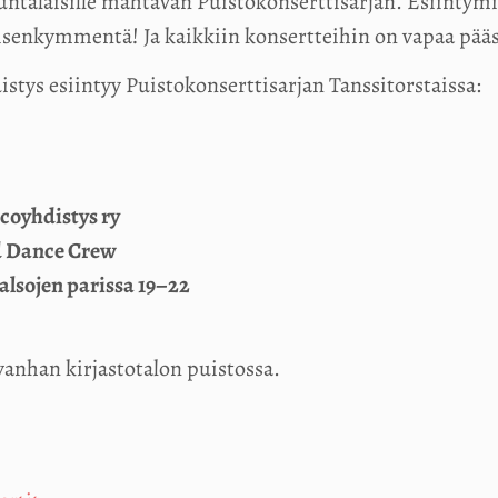
untalaisille mahtavan Puistokonserttisarjan. Esiintymi
senkymmentä! Ja kaikkiin konsertteihin on vapaa pääs
tys esiintyy Puistokonserttisarjan Tanssitorstaissa:
coyhdistys ry
d Dance Crew
alsojen parissa 19–22
vanhan kirjastotalon puistossa.