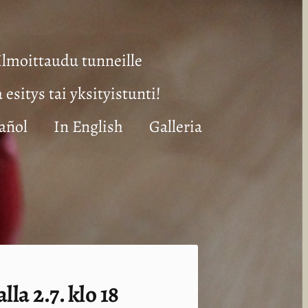
Ilmoittaudu tunneille
a esitys tai yksityistunti!
añol
In English
Galleria
a 2.7. klo 18