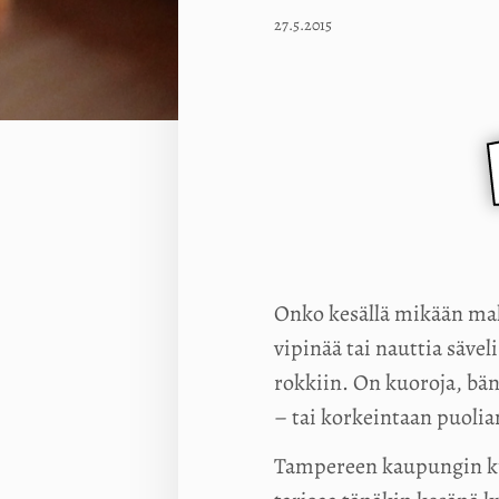
27.5.2015
Onko kesällä mikään mah
vipinää tai nauttia sävel
rokkiin. On kuoroja, bän
– tai korkeintaan puolia
Tampereen kaupungin kult