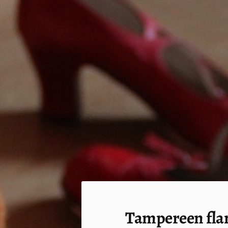
Siirry
sivun
sisältöön
Sivuston etusivulle
Tampereen flam