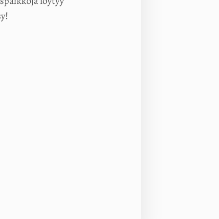
spaikkoja löytyy
y!