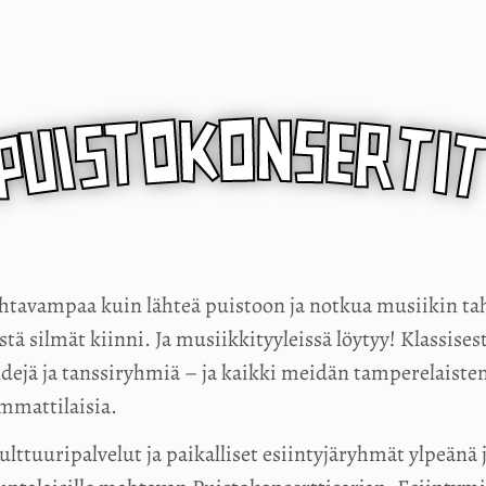
tavampaa kuin lähteä puistoon ja notkua musiikin tah
istä silmät kiinni. Ja musiikkityyleissä löytyy! Klassis
dejä ja tanssiryhmiä – ja kaikki meidän tamperelaisten 
mmattilaisia.
tuuripalvelut ja paikalliset esiintyjäryhmät ylpeänä j