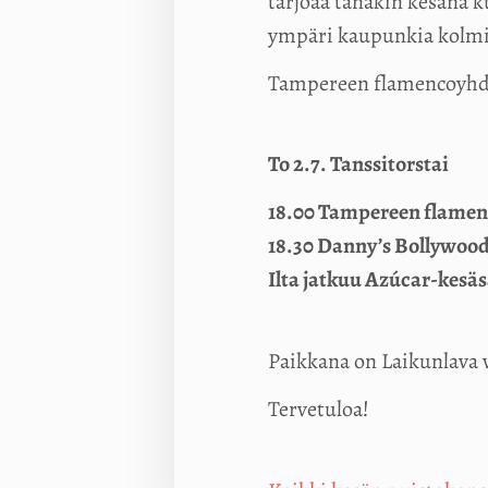
tarjoaa tänäkin kesänä k
ympäri kaupunkia kolmi
Tampereen flamencoyhdis
To 2.7. Tanssitorstai
18.00 Tampereen flamen
18.30 Danny’s Bollywoo
Ilta jatkuu Azúcar-kesäs
Paikkana on Laikunlava 
Tervetuloa!