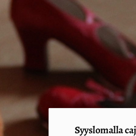
Siirry
sivun
sisältöön
Sivuston etusivulle
Syyslomalla ca