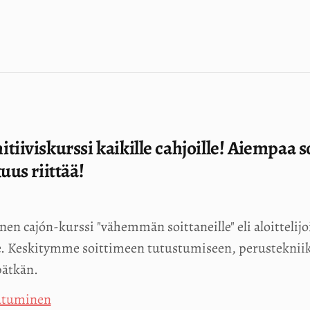
itiiviskurssi kaikille cahjoille! Aiempaa
uus riittää!
nen cajón-kurssi "vähemmän soittaneille" eli aloittelijoi
ille. Keskitymme soittimeen tutustumiseen, perustekni
pätkän.
autuminen