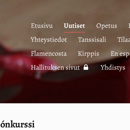
Etusivu
Uutiset
Opetus
Yhteystiedot
Tanssisali
Tila
Flamencosta
Kirppis
En esp
Hallituksen sivut
Yhdistys
jónkurssi