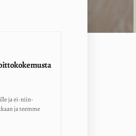
 soittokokemusta
lle ja ei-niin-
ikkaan ja teemme