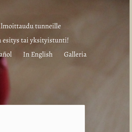
Ilmoittaudu tunneille
a esitys tai yksityistunti!
añol
In English
Galleria