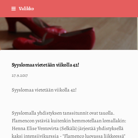
Siirry
Valikko
sivun
sisältöön
Sivuston etusivulle
Syyslomaa vietetään viikolla 42!
27.9.2017
Syyslomaa vietetään viikolla 42!
Syyslomalla yhdistyksen tanssitunnit ovat tauolla.
Flamencon ystäviä kuitenkin hemmotellaan lomallakin:
Henna Elise Ventovirta (Selkälä) järjestää yhdistyksellä
kaksi intensiivikurssia - "Flamenco luovassa liikkeessä"