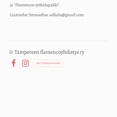
ja "Flamencon työkalupakki".
Lisätiedot: hennaelise.selkala@gmail.com
©
Tampereen flamencoyhdistys ry
Tehty Yhdistysavaimella
Facebook
Instagram