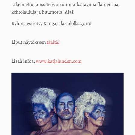
rakennettu tanssiteos on unimatka täynnä flamencoa,
kehtolauluja ja huumoria! Aiai!
Ryhmä esiintyy Kangasala-talolla 23.10!
Liput näytökseen
täältä!
Lisää infoa:
www.katjalunden.com