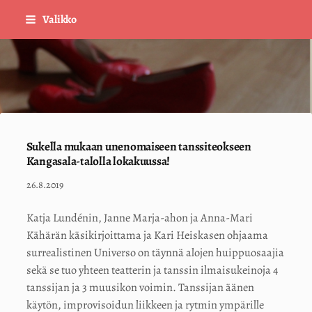
Siirry
Valikko
sivun
sisältöön
Sivuston etusivulle
Sukella mukaan unenomaiseen tanssiteokseen
Kangasala-talolla lokakuussa!
26.8.2019
Katja Lundénin, Janne Marja-ahon ja Anna-Mari
Kähärän käsikirjoittama ja Kari Heiskasen ohjaama
surrealistinen Universo on täynnä alojen huippuosaajia
sekä se tuo yhteen teatterin ja tanssin ilmaisukeinoja 4
tanssijan ja 3 muusikon voimin. Tanssijan äänen
käytön, improvisoidun liikkeen ja rytmin ympärille