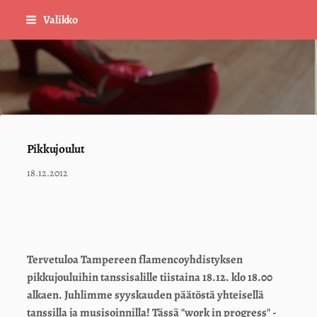
Siirry
Valikko
sivun
sisältöön
Sivuston etusivulle
Pikkujoulut
18.12.2012
Tervetuloa Tampereen flamencoyhdistyksen
pikkujouluihin tanssisalille tiistaina 18.12. klo 18.00
alkaen. Juhlimme syyskauden päätöstä yhteisellä
tanssilla ja musisoinnilla! Tässä "work in progress" -