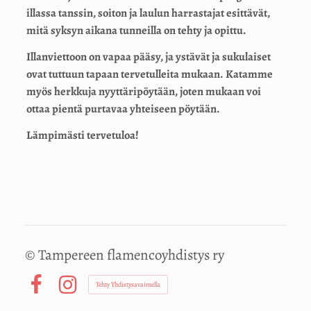
illassa tanssin, soiton ja laulun harrastajat esittävät,
mitä syksyn aikana tunneilla on tehty ja opittu.
Illanviettoon on vapaa pääsy, ja ystävät ja sukulaiset
ovat tuttuun tapaan tervetulleita mukaan. Katamme
myös herkkuja nyyttäripöytään, joten mukaan voi
ottaa pientä purtavaa yhteiseen pöytään.
Lämpimästi tervetuloa!
©
Tampereen flamencoyhdistys ry
Tehty Yhdistysavaimella
Facebook
Instagram