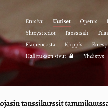
Etusivu
Uutiset
Opetus
Yhteystiedot
Tanssisali
Tila
Flamencosta
Kirppis
En esp
Hallituksen sivut
Yhdistys
ojasin tanssikurssit tammikuuss