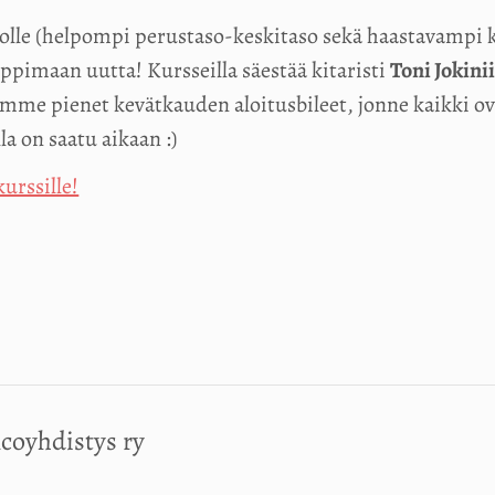
solle (helpompi perustaso-keskitaso sekä haastavampi 
ppimaan uutta! Kursseilla säestää kitaristi
Toni Jokinii
mme pienet kevätkauden aloitusbileet, jonne kaikki ova
a on saatu aikaan :)
kurssille!
coyhdistys ry