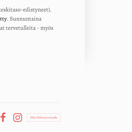
keskitaso-edistyneet).
tty
. Sunnuntaina
t tervetulleita - myös
Tehty Yhdistysavaimella
Facebook
Instagram