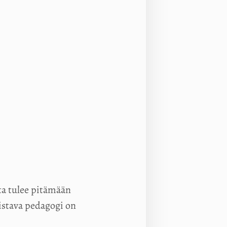
ta tulee pitämään
istava pedagogi on