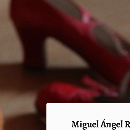
Siirry
sivun
sisältöön
Sivuston etusivulle
Miguel Ángel R