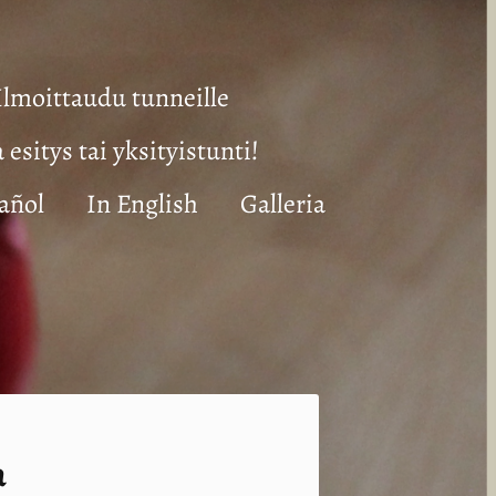
Ilmoittaudu tunneille
a esitys tai yksityistunti!
añol
In English
Galleria
a