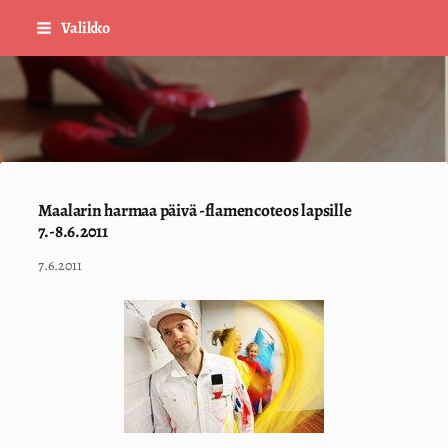
Siirry
Valikko
sivun
sisältöön
Sivuston etusivulle
Maalarin harmaa päivä -flamencoteos lapsille
7.-8.6.2011
7.6.2011