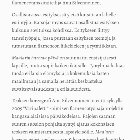
flamencotanssitaiteilija Anu Silvennoinen.
Osallistavassa esityksessä yleisö kutsutaan lähelle
esiintyjiä. Katsojat myös saavat osallistua esityksen
kulkuun sovituissa kohdissa. Esitykseen liittyy
tanssityöpaja, jossa puretaan esityksen teemoja ja
tutustutaan flamencon liikekieleen ja rytmiikkaan.
Maalarin harmaa päivä
on suunnattu ensisijaisesti
lapsille, mutta sopii kaiken ikäisille. Työryhmä haluaa
tuoda erilaisia elämyksiä ja kokemuksia lasten
maailmaan ja samalla herättää keskustelua
suvaitsevaisuudesta ja erilaisuudesta.
Teoksen koreografi Anu Silvennoinen toteutti syksyllä
2009 ”Väripaletti” -nimisen flamencotyöpajaprojektin
kangasalalaisissa päiväkodeissa. Pajojen saaman
suuren suosion pohjalta syntyi ajatus kokonaisen
teoksen valmistamisesta lapsiyleisöille.
Maalarin
harmaa päivä
-teoksessaan Silvennoinen hyödyntääkin