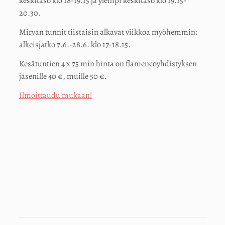
keskitaso klo 18-19.15 ja ylempi keskitaso klo 19.15-
20.30.
Mirvan tunnit tiistaisin alkavat viikkoa myöhemmin:
alkeisjatko 7.6.-28.6. klo 17-18.15.
Kesätuntien 4 x 75 min hinta on flamencoyhdistyksen
jäsenille 40 €, muille 50 €.
Ilmoittaudu mukaan!