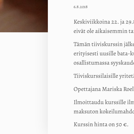
6.8.2018
Keskiviikkoina 22. ja 29.
eivät ole aikaisemmin t
Tämän tiiviskurssin jälk
erityisesti uusille bata-
osallistumassa syyskaud
Tiiviskurssilaisille yrit
Opettajana Mariska Roelo
Ilmoittaudu kurssille il
maksuton kokeilumahdo
Kurssin hinta on 50 €.