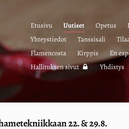
Etusivu
Uutiset
Opetus
Yhteystiedot
Tanssisali
Tila
Flamencosta
Kirppis
En esp
Hallituksen sivut
Yhdistys
hametekniikkaan 22. & 29.8.