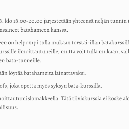
8. klo 18.00-20.00 järjestetään yhteensä neljän tunnin ti
anssineet batahameen kanssa.
een on helpompi tulla mukaan torstai-illan batakurssill
kurssille ilmoittautuneille, mutta voit tulla mukaan, vai
en bata-tunneille.
etään löytää batahameita lainattavaksi.
fs, joka opetta myös syksyn bata-kurssilla.
moittautumislomakkeella. Tätä tiiviskurssia ei koske alo
llisuus.