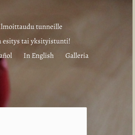
Ilmoittaudu tunneille
a esitys tai yksityistunti!
añol
In English
Galleria