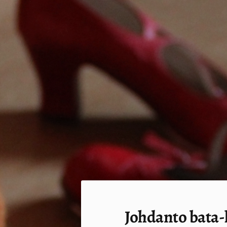
Siirry
sivun
sisältöön
Sivuston etusivulle
Johdanto bata-