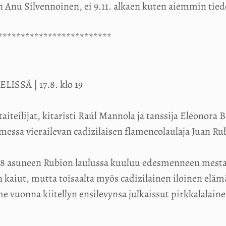
en Anu Silvennoinen, ei 9.11. alkaen kuten aiemmin ti
*************************
SSÄ | 17.8. klo 19
aiteilijat, kitaristi Raúl Mannola ja tanssija Eleonora 
essa vierailevan cadizilaisen flamencolaulaja Juan Ru
98 asuneen Rubion laulussa kuuluu edesmenneen mesta
 kaiut, mutta toisaalta myös cadizilainen iloinen el
e vuonna kiitellyn ensilevynsa julkaissut pirkkalalaine