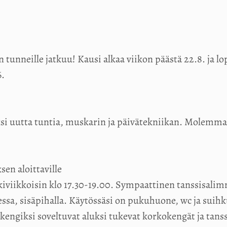
tunneille jatkuu! Kausi alkaa viikon päästä 22.8. ja l
6.
si uutta tuntia, muskarin ja päivätekniikan. Molemma
en aloittaville
skiviikkoisin klo 17.30-19.00. Sympaattinen tanssisali
, sisäpihalla. Käytössäsi on pukuhuone, wc ja suihku 
kengiksi soveltuvat aluksi tukevat korkokengät ja tans