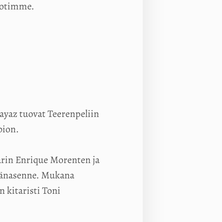
edotimme.
Bayaz tuovat Teerenpeliin
bion.
rin Enrique Morenten ja
ämänasenne. Mukana
n kitaristi Toni