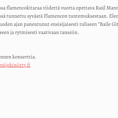
sa flamencokitaraa viidettä vuotta opettava Raúl Mann
eissä tunnettu syvästä Flamencon tuntemuksestaan. Ele
den ajan paneutunut ensisijaisesti tuliseen ”Baile G
een ja rytmisesti vaativaan tanssiin.
 ennen konserttia.
nijokiniitty.fi