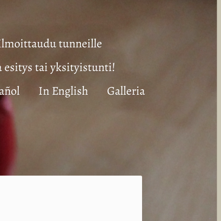
Ilmoittaudu tunneille
a esitys tai yksityistunti!
añol
In English
Galleria