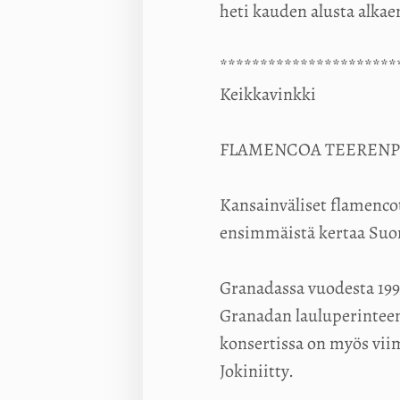
heti kauden alusta alka
**********************
Keikkavinkki
FLAMENCOA TEERENPELI
Kansainväliset flamencot
ensimmäistä kertaa Suom
Granadassa vuodesta 19
Granadan lauluperinteen
konsertissa on myös viim
Jokiniitty.