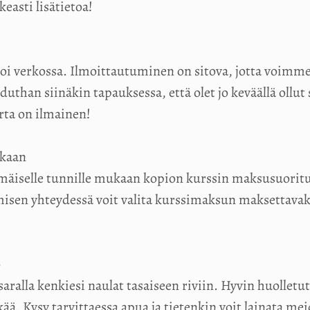
keasti lisätietoa!
voi verkossa. Ilmoittautuminen on sitova, jotta voimm
than siinäkin tapauksessa, että olet jo keväällä ollut 
ta on ilmainen!
ukaan
äiselle tunnille mukaan kopion kurssin maksusuorituk
misen yhteydessä voit valita kurssimaksun maksettavak
o
aralla kenkiesi naulat tasaiseen riviin. Hyvin huolletu
ää. Kysy tarvittaessa apua ja tietenkin voit lainata me