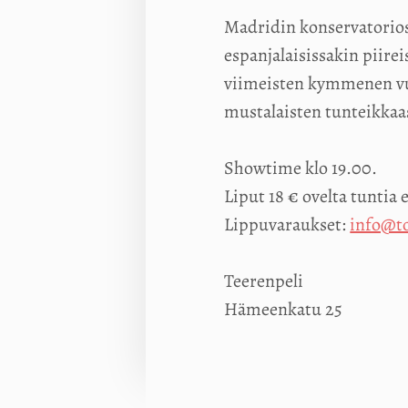
Madridin konservatorios
espanjalaisissakin piir
viimeisten kymmenen vuo
mustalaisten tunteikkaas
Showtime klo 19.00.
Liput 18 € ovelta tuntia
Lippuvaraukset:
info@to
Teerenpeli
Hämeenkatu 25