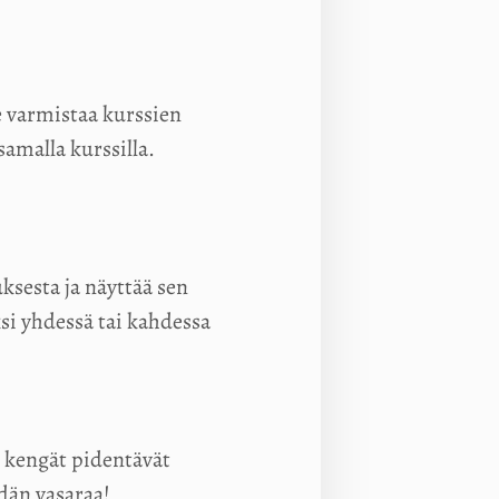
e varmistaa kurssien
samalla kurssilla.
sesta ja näyttää sen
si yhdessä tai kahdessa
t kengät pidentävät
idän vasaraa!