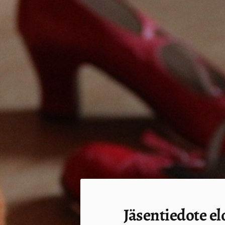
Siirry
sivun
sisältöön
Sivuston etusivulle
Jäsentiedote e