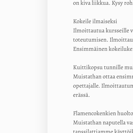
on kiva liikkua. Kysy roh
Kokeile ilmaiseksi
Ilmoittautua kursseille 
toteutumisen. Ilmoittaudu
Ensimmäinen kokeiluker
Kuittikopsu tunnille m
Muistathan ottaa ensimm
opettajalle. Ilmoittautu
erässä.
Flamencokenkien huolt
Muistathan naputella vas
tanssilattiamme käyttöik