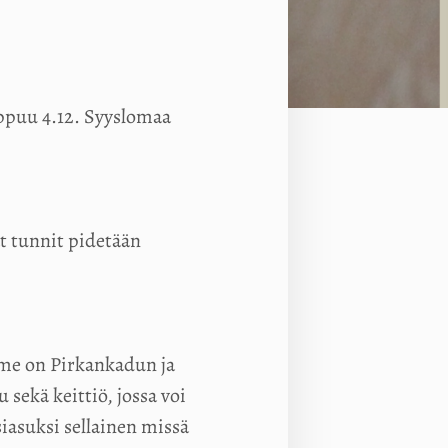
oppuu 4.12. Syyslomaa
t tunnit pidetään
mme on Pirkankadun ja
sekä keittiö, jossa voi
siasuksi sellainen missä