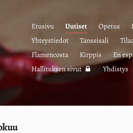
Etusivu
Uutiset
Opetus
Yhteystiedot
Tanssisali
Tila
Flamencosta
Kirppis
En esp
Hallituksen sivut
Yhdistys
lokuu