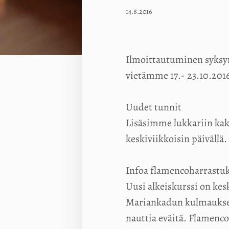
14.8.2016
Ilmoittautuminen syksyn 
vietämme 17.- 23.10.201
Uudet tunnit
Lisäsimme lukkariin kak
keskiviikkoisin päivällä.
Infoa flamencoharrastuks
Uusi alkeiskurssi on ke
Mariankadun kulmauksessa
nauttia eväitä. Flamenco