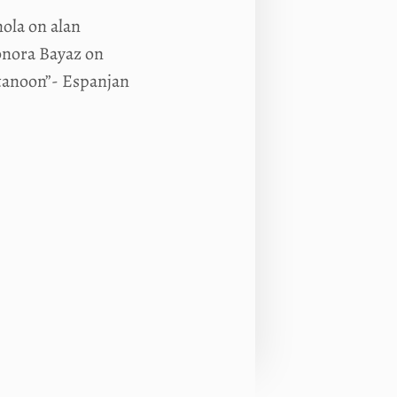
ola on alan
onora Bayaz on
itanoon”- Espanjan