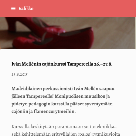
Siirry
Valikko
sivun
sisältöön
Sivuston etusivulle
Iván Mellénin cajónkurssi Tampereella 26.–27.8.
23.8.2015
Madridilainen perkussionisti Iván Mellén saapuu
jälleen Tampereelle! Monipuolisen muusikon ja
pidetyn pedagogin kurssilla pääset syventymään
cajóniin ja flamencorytmeihin.
Kurssilla keskitytään parantamaan soittotekniikkaa
sekä kehittelemään erityylilajien (palos) rytmikuvioita