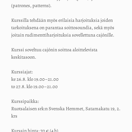
(patrones, patterns).
Kurssilla tehdään myös erilaisia harjoituksia joiden
tarkoituksena on parantaa soittosoundia, sekä myös
joitain rudimenttiharjoituksia sovellettuna cajónille.
Kurssi soveltuu cajónin soittoa aloittelevista
keskitasoon.
Kurssiajat:
ke 26.8. klo 19.00–21.00
to 27.8. klo 19.00–21.00
Kurssipaikka:
Ruotsalaisen srk:n Svenska Hemmet, Satamakatu 19, 2.
krs
Kurssin hinta: 70 € (4 h)