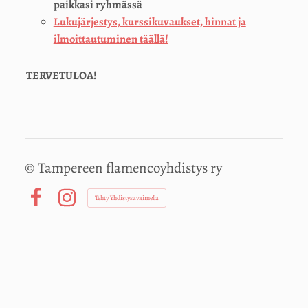
paikkasi ryhmässä
Lukujärjestys, kurssikuvaukset, hinnat ja
ilmoittautuminen täällä!
TERVETULOA!
©
Tampereen flamencoyhdistys ry
Tehty Yhdistysavaimella
Facebook
Instagram