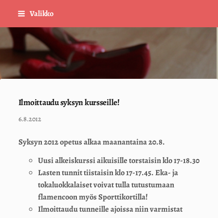
Siirry
Valikko
sivun
sisältöön
Sivuston etusivulle
Ilmoittaudu syksyn kursseille!
6.8.2012
Syksyn 2012 opetus alkaa maanantaina 20.8.
Uusi alkeiskurssi aikuisille torstaisin klo 17-18.30
Lasten tunnit tiistaisin klo 17-17.45. Eka- ja
tokaluokkalaiset voivat tulla tutustumaan
flamencoon myös Sporttikortilla!
Ilmoittaudu tunneille ajoissa niin varmistat