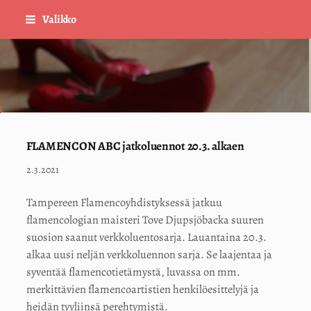
Siirry
Valikko
sivun
sisältöön
Sivuston etusivulle
FLAMENCON ABC jatkoluennot 20.3. alkaen
2.3.2021
Tampereen Flamencoyhdistyksessä jatkuu
flamencologian maisteri Tove Djupsjöbacka suuren
suosion saanut verkkoluentosarja. Lauantaina 20.3.
alkaa uusi neljän verkkoluennon sarja. Se laajentaa ja
syventää flamencotietämystä, luvassa on mm.
merkittävien flamencoartistien henkilöesittelyjä ja
heidän tyyliinsä perehtymistä.