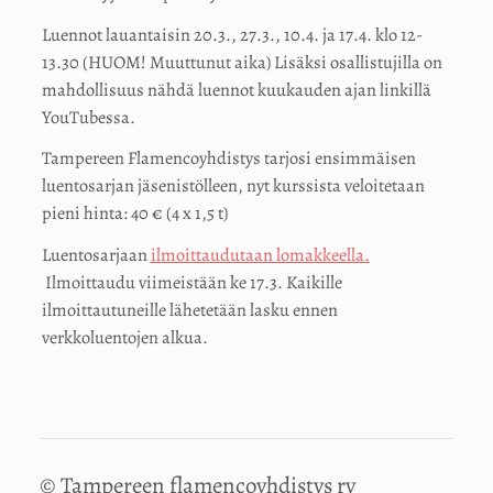
Luennot lauantaisin 20.3., 27.3., 10.4. ja 17.4. klo 12-
13.30 (HUOM! Muuttunut aika) Lisäksi osallistujilla on
mahdollisuus nähdä luennot kuukauden ajan linkillä
YouTubessa.
Tampereen Flamencoyhdistys tarjosi ensimmäisen
luentosarjan jäsenistölleen, nyt kurssista veloitetaan
pieni hinta: 40 € (4 x 1,5 t)
Luentosarjaan
ilmoittaudutaan lomakkeella.
Ilmoittaudu viimeistään ke 17.3. Kaikille
ilmoittautuneille lähetetään lasku ennen
verkkoluentojen alkua.
©
Tampereen flamencoyhdistys ry