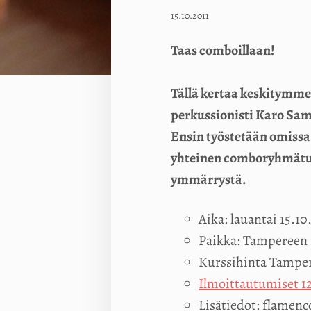
15.10.2011
Taas comboillaan!
Tällä kertaa keskitymme
perkussionisti Karo Samp
Ensin työstetään omissa 
yhteinen comboryhmätunt
ymmärrystä.
Aika: lauantai 15.10
Paikka: Tampereen 
Kurssihinta Tampere
Ilmoittautumiset 1
Lisätiedot: flamenc