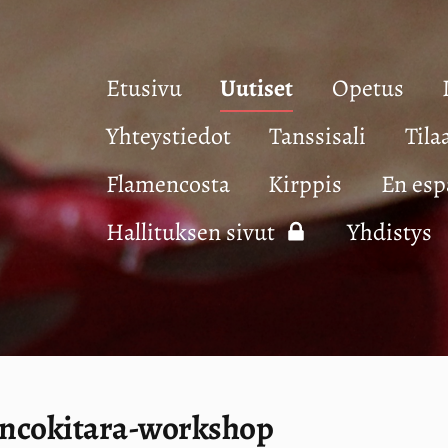
Etusivu
Uutiset
Opetus
Yhteystiedot
Tanssisali
Tila
Flamencosta
Kirppis
En esp
Hallituksen sivut
Yhdistys
encokitara-workshop