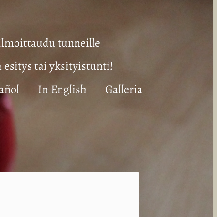
Ilmoittaudu tunneille
a esitys tai yksityistunti!
añol
In English
Galleria