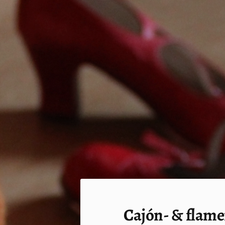
Siirry
sivun
sisältöön
Sivuston etusivulle
Cajón- & flam