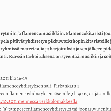
 rytmiin ja flamencomusiikkiin. Flamencokitaristi Joo
ela pitävät yhdistetyn pikkuworkshopin kitaristeille j
ryhmissä materiaalia ja harjoituksia ja sen jälkeen pi
i. Kurssin tarkoituksena on syventää musiikin ja soit
.2011 klo 16-19
flamencoyhdistyksen sali, Pirkankatu 1
en flamencoyhdistyksen jäsenille 3 h 40 €, ei-jäsenill
2.10.2011 mennessä verkkolomakkeella
o (a) tampereenflamencoyhdistys.fi tai joonas.wideniu