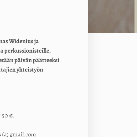
nas Widenius ja
a perkussionisteille.
detään päivän päätteeksi
tajien yhteistyön
e 50 €.
s (a) gmail.com